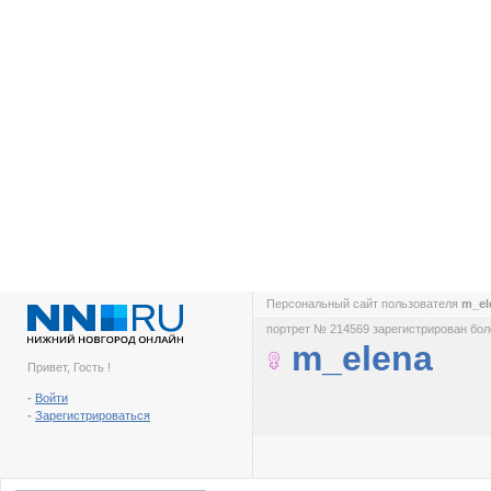
Персональный сайт пользователя
m_el
портрет № 214569 зарегистрирован боле
m_elena
Привет, Гость !
-
Войти
-
Зарегистрироваться