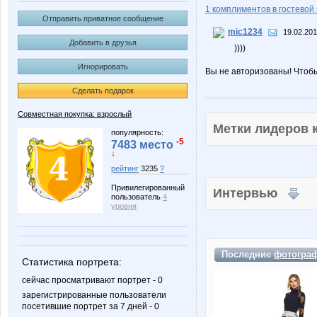
1 комплиментов в гостевой 
Отправить приватное сообщение
mic1234
19.02.201
Добавить в друзья
))))
Игнорировать
Вы не авторизованы! Чтоб
Сделать подарок
Совместная покупка: взрослый
Метки лидеров
популярность:
-5
7483 место
↓
рейтинг
3235
?
Привилегированный
Интервью
пользователь
4
уровня
Последние
фотогра
Статистика портрета:
сейчас просматривают портрет - 0
зарегистрированные пользователи
посетившие портрет за 7 дней - 0